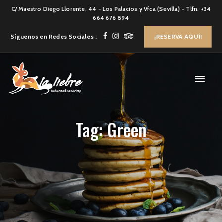
C/ Maestro Diego Llorente, 44 - Los Palacios y Vfca (Sevilla) - Tlfn. +34
664 676 894
Síguenos en Redes Sociales :
¡RESERVA AQUÍ!
Tag: Green