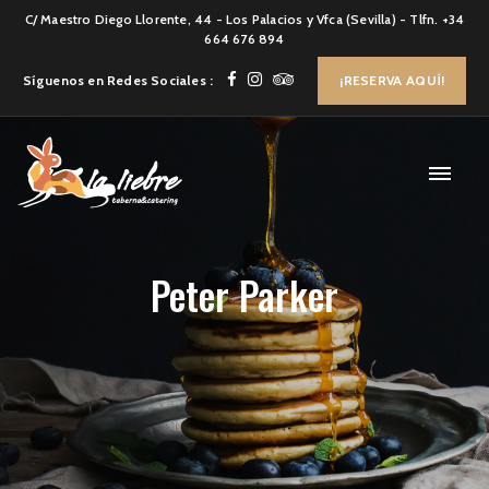
C/ Maestro Diego Llorente, 44 - Los Palacios y Vfca (Sevilla) - Tlfn. +34
664 676 894
Síguenos en Redes Sociales :
¡RESERVA AQUÍ!
Peter Parker