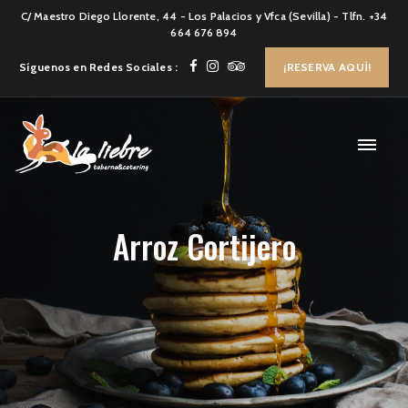
C/ Maestro Diego Llorente, 44 - Los Palacios y Vfca (Sevilla) - Tlfn. +34
664 676 894
Síguenos en Redes Sociales :
¡RESERVA AQUÍ!
Arroz Cortijero