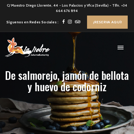
C/ Maestro Diego Llorente, 44 - Los Palacios y Vfca (Sevilla) - Tlfn. +34
664 676 894
Síguenos en Redes Sociales :
¡RESERVA AQUÍ!
De salmorejo, jamón de bellota
y huevo de codorniz