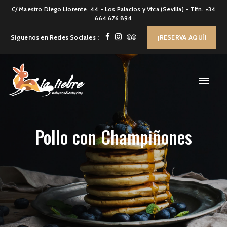
C/ Maestro Diego Llorente, 44 - Los Palacios y Vfca (Sevilla) - Tlfn. +34
664 676 894
Síguenos en Redes Sociales :
¡RESERVA AQUÍ!
Pollo con Champiñones