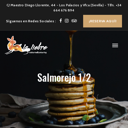
C/ Maestro Diego Llorente, 44 - Los Palacios y Vfca (Sevilla) - Tlfn. +34
664 676 894
Síguenos en Redes Sociales :
¡RESERVA AQUÍ!
Salmorejo 1/2