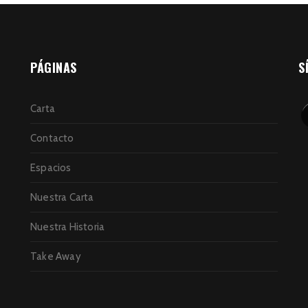
PÁGINAS
S
Carta
Contacto
Espacios
Nuestra Carta
Nuestra Historia
Take Away