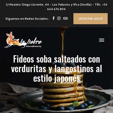
C/ Maestro Diego Llorente, 44 - Los Palacios y Vfca (Sevilla) - Tlfn. +34
664 676 894
Síguenos en Redes Sociales :
¡RESERVA AQUÍ!
Fideos soba salteados con
verduritas y langostinos al
estilo japonés