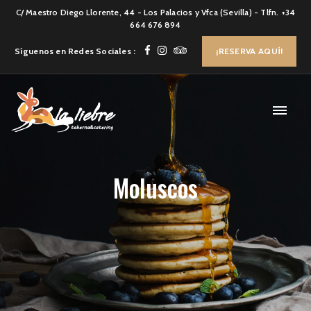
C/ Maestro Diego Llorente, 44 - Los Palacios y Vfca (Sevilla) - Tlfn. +34
664 676 894
Síguenos en Redes Sociales :
¡RESERVA AQUÍ!
Moluscos