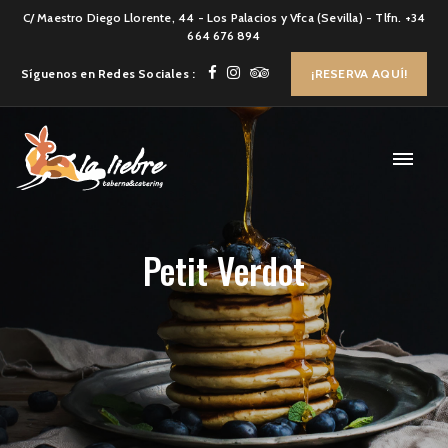
C/ Maestro Diego Llorente, 44 - Los Palacios y Vfca (Sevilla) - Tlfn. +34
664 676 894
Síguenos en Redes Sociales :
¡RESERVA AQUÍ!
Petit Verdot