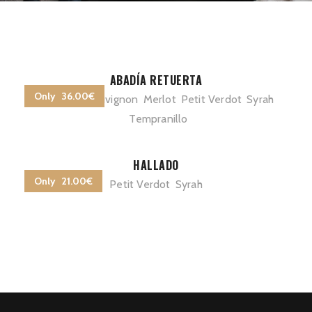
ABADÍA RETUERTA
Only 36.00€
Cabernet Sauvignon
Merlot
Petit Verdot
Syrah
Tempranillo
HALLADO
Only 21.00€
Petit Verdot
Syrah