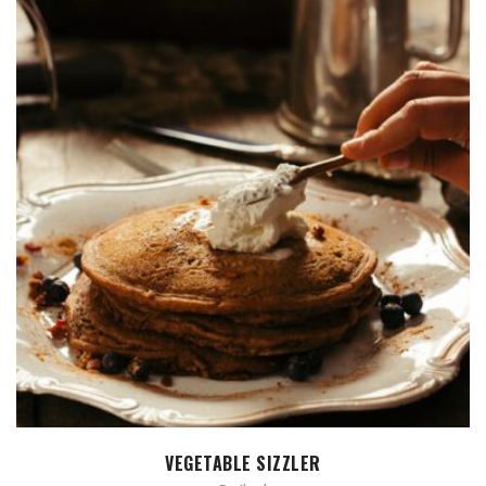
AÑADIR AL CARRITO
VEGETABLE SIZZLER