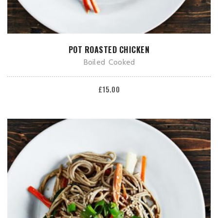
AÑADIR AL CARRITO
POT ROASTED CHICKEN
Boiled
Cooked
£
15.00